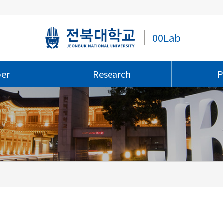
00Lab
er
Research
P