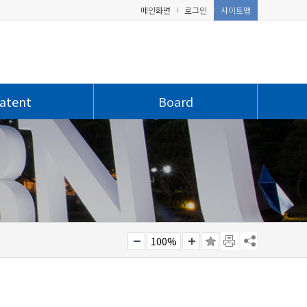
메인화면
로그인
사이트맵
atent
Board
100%