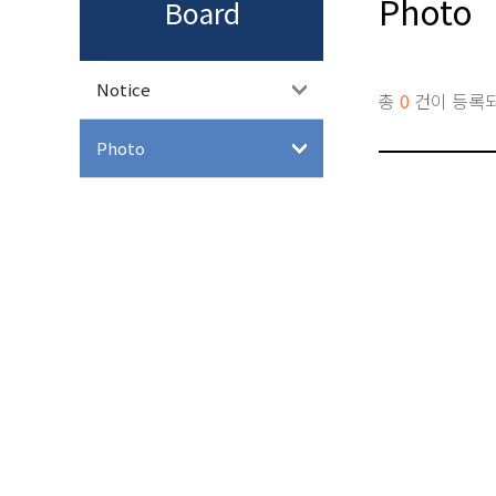
Photo
Board
Notice
총
0
건이 등록
Photo