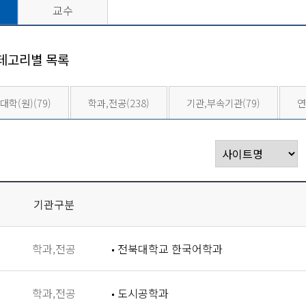
교수
테고리별 목록
대학(원)
(79)
학과,전공
(238)
기관,부속기관
(79)
연
기관구분
학과,전공
전북대학교 한국어학과
학과,전공
도시공학과