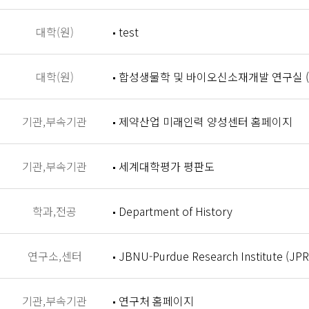
대학(원)
test
대학(원)
합성생물학 및 바이오신소재개발 연구실 (Synthet
기관,부속기관
제약산업 미래인력 양성센터 홈페이지
기관,부속기관
세계대학평가 평판도
학과,전공
Department of History
연구소,센터
JBNU-Purdue Research Institute (JPR
기관,부속기관
연구처 홈페이지