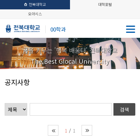
전북대학교
대학포털
오아시스
00학과
꿈을 키우는 '행복 배움터' 전북대학교
The Best Glocal University
공지사항
1
1