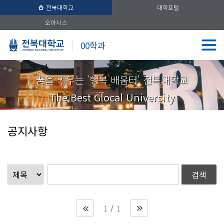
전북대학교
대학포털
오아시스
00학과
꿈을 키우는 '행복 배움터' 전북대학교
The Best Glocal University
공지사항
1
1