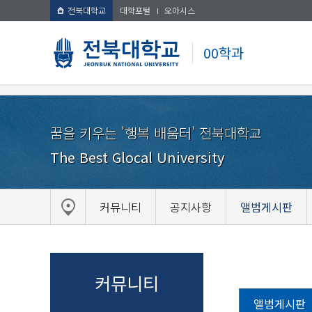
전북대학교
대학포털
오아시스
00학과
꿈을 키우는 '행복 배움터' 전북대학교
The Best Glocal University
커뮤니티
공지사항
앨범게시판
커뮤니티
앨범게시판