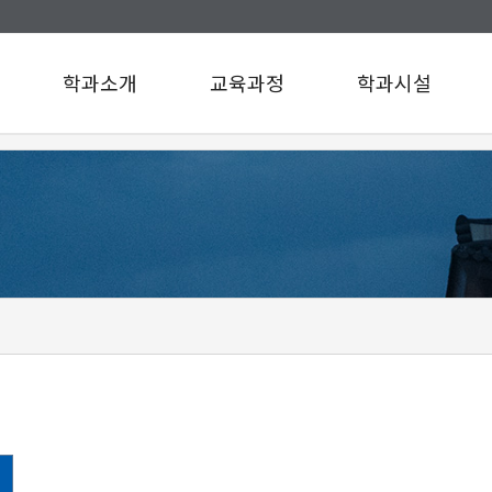
학과소개
교육과정
학과시설
인사말
교육과정
학과시설
연혁
설문조사
규정/지침
찾아오시는길
구성원소개
A팀
B팀
c
d
e
f
g