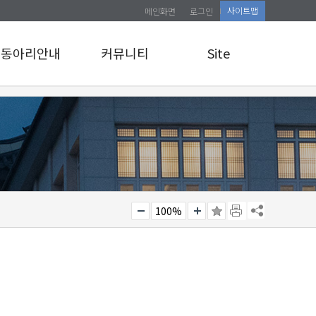
사이트맵
메인화면
로그인
동아리안내
커뮤니티
Site
동아리안내
공지사항
로그인
앨범게시판
사이트맵
관리자 교육 신청
소식통
100%