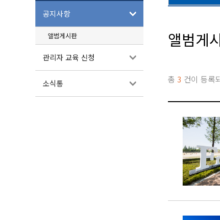
공지사항
앨범게
앨범게시판
관리자 교육 신청
총
3
건이 등록
소식통