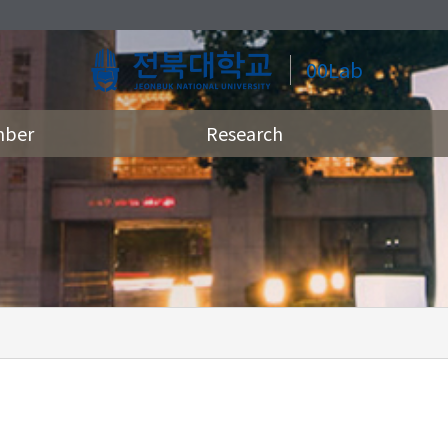
00Lab
ber
Research