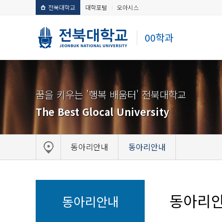
전북대학교
대학포털
오아시스
00학과
꿈을 키우는 '행복 배움터' 전북대학교
The Best Glocal University
동아리안내
동아리안내
동아리
동아리안내