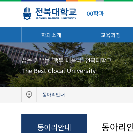
00학과
학과소개
교육과정
꿈을 키우는 '행복 배움터' 전북대학교
The Best Glocal University
동아리안내
동아리
동아리안내