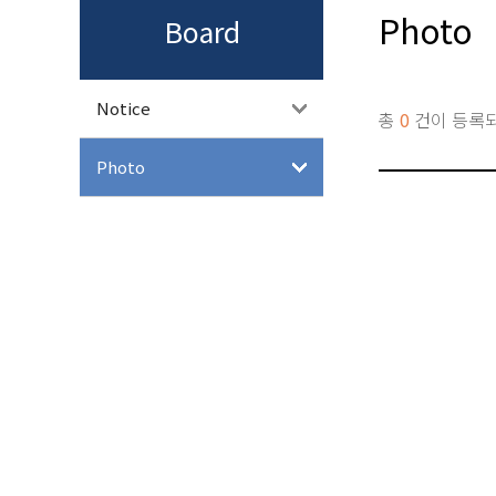
Photo
Board
Notice
총
0
건이 등록
Photo