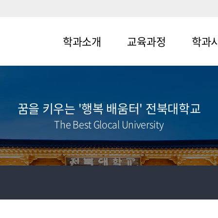
학과소개
교육과정
학과
메뉴1-1
메뉴2-1
메뉴3-1
메뉴1-2
메뉴2-2
메뉴3-2
꿈을 키우는 '행복 배움터' 전북대학교
The Best Glocal University