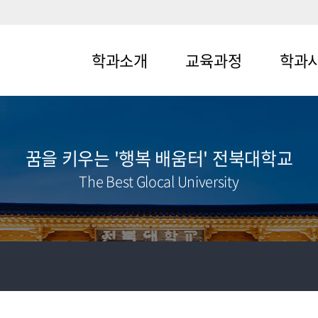
학과소개
교육과정
학과
메뉴1-1
메뉴2-1
메뉴3-1
메뉴1-2
메뉴2-2
메뉴3-2
꿈을 키우는 '행복 배움터' 전북대학교
The Best Glocal University