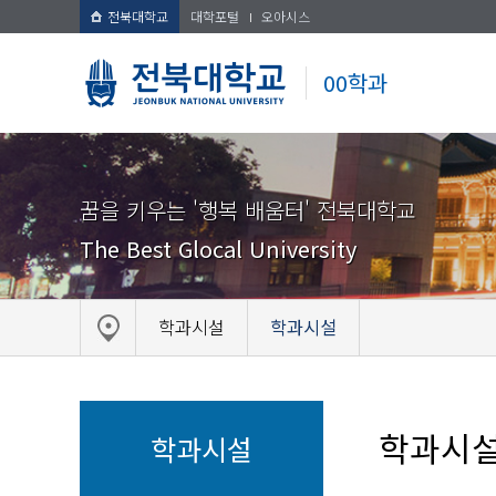
전북대학교
대학포털
오아시스
00학과
꿈을 키우는 '행복 배움터' 전북대학교
The Best Glocal University
학과시설
학과시설
학과시
학과시설