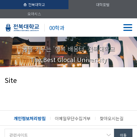
전북대학교
대학포털
오아시스
00학과
꿈을 키우는 '행복 배움터' 전북대학교
The Best Glocal University
Site
개인정보처리방침
이메일무단수집거부
찾아오시는길