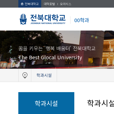
전북대학교
대학포털
오아시스
00학과
꿈을 키우는 '행복 배움터' 전북대학교
The Best Glocal University
학과시설
학과시
학과시설