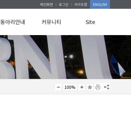
메인화면
로그인
사이트맵
ENGLISH
동아리안내
커뮤니티
Site
동아리안내
공지사항
로그인
앨범게시판
사이트맵
100%