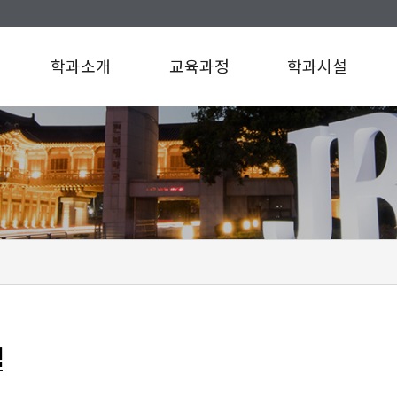
학과소개
교육과정
학과시설
인사말
교육과정
학과시설
연혁
규정/지침
찾아오시는길
설