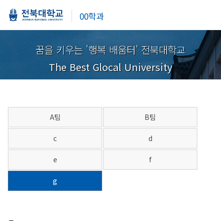
00학과
꿈을 키우는 '행복 배움터' 전북대학교
The Best Glocal University
A팀
B팀
c
d
e
f
g