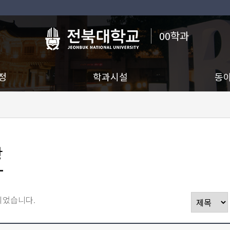
00학과
정
학과시설
동
항
되었습니다.