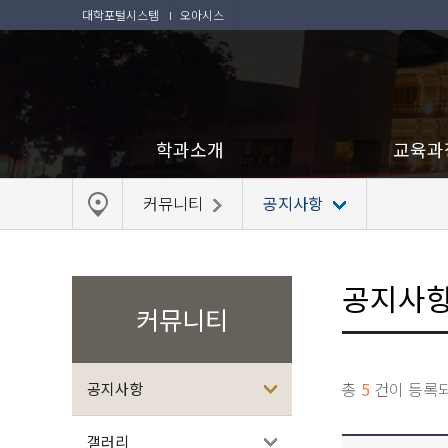
대학포털시스템
오아시스
학과소개
교육과
커뮤니티
공지사항
공지사
커뮤니티
총
5
건이 등록
공지사항
갤러리