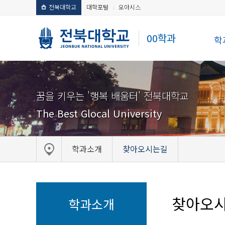
전북대학교
대학포털
오아시스
00학과
학
꿈을 키우는 '행복 배움터' 전북대학교
The Best Glocal University
학과소개
찾아오시는길
찾아오
학과소개