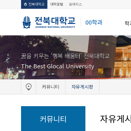
전북대학교
대학포털
오아시스
00학과
학
꿈을 키우는 '행복 배움터' 전북대학교
The Best Glocal University
커뮤니티
자유게시판
자유게
커뮤니티