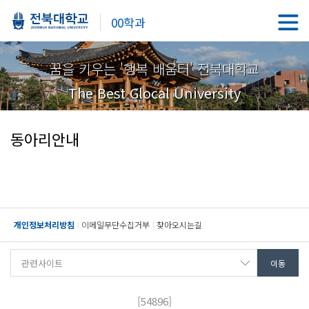
00학과
꿈을 키우는 '행복 배움터' 전북대학교
The Best Glocal University
동아리안내
개인정보처리방침
이메일무단수집거부
찾아오시는길
[54896]