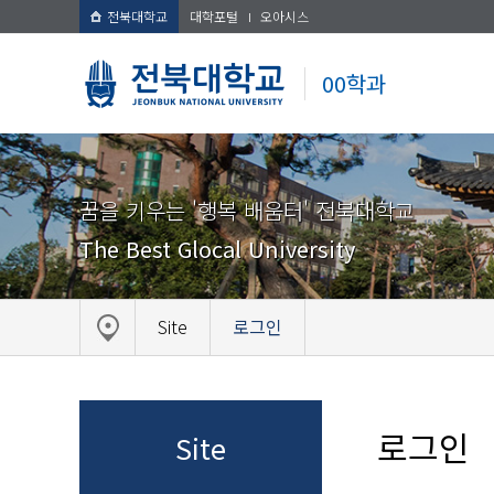
전북대학교
대학포털
오아시스
00학과
꿈을 키우는 '행복 배움터' 전북대학교
The Best Glocal University
Site
로그인
로그인
Site