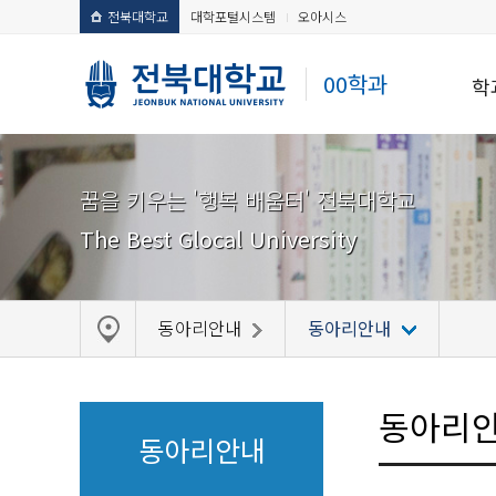
전북대학교
대학포털시스템
오아시스
00학과
학
꿈을 키우는 '행복 배움터' 전북대학교
The Best Glocal University
동아리안내
동아리안내
동아리
동아리안내