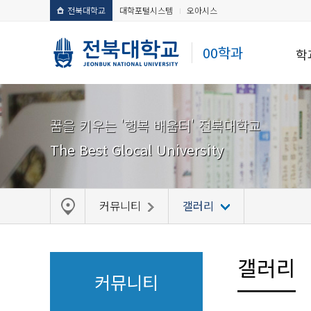
전북대학교
대학포털시스템
오아시스
00학과
학
꿈을 키우는 '행복 배움터' 전북대학교
The Best Glocal University
커뮤니티
갤러리
갤러리
커뮤니티