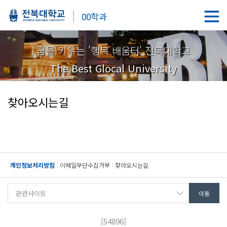
00학과
꿈을 키우는 '행복 배움터' 전북대학교
The Best Glocal University
찾아오시는길
개인정보처리방침
이메일무단수집거부
찾아오시는길
[54896]