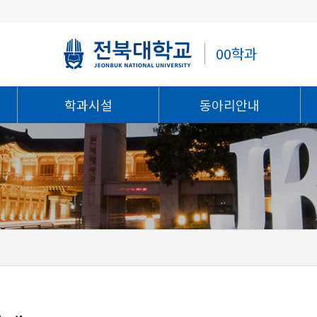
00학과
학과시설
동아리안내