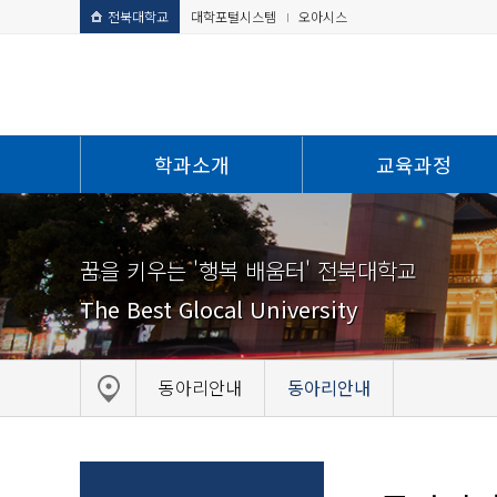
전북대학교
대학포털시스템
오아시스
학과소개
교육과정
꿈을 키우는 '행복 배움터' 전북대학교
The Best Glocal University
동아리안내
동아리안내