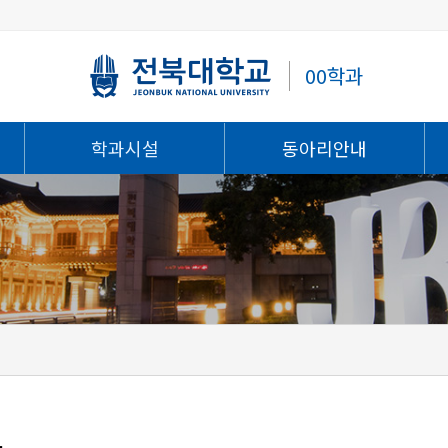
00학과
학과시설
동아리안내